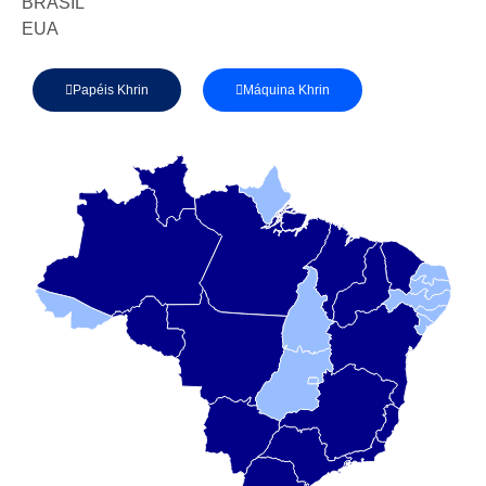
BRASIL
EUA
Papéis Khrin
Máquina Khrin