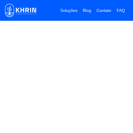
Soluções
Blog
Contato
FAQ
Transforme seu Viveiro
em um negócio
mais sustentável
Desenvolvemos todo o ecossistema para
um empreendimento sustentável, da
tecnologia aos insumos.