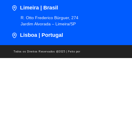
Limeira | Brasil
R. Otto Frederico Bürguer, 274
Jardim Alvorada – Limeira/SP
Lisboa | Portugal
Todos os Direitos Reservados @2025 | Feito por